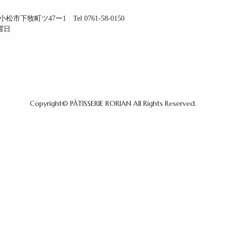
市下牧町ツ47ー1 Tel 0761-58-0150
水曜日
Copyright© PÂTISSERIE RORIAN All Rights Reserved.